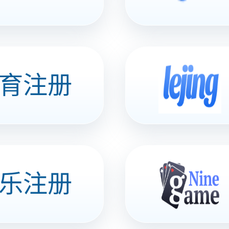
App下载
关于我们
隐私政策
服务协议
网站地图
合作 / 推荐平台
推荐已完成公开认证备案🔰财源滚滚】
lejing乐竞
类体育用品的制造厂家，是一家集科
KY.COM
云kaiyun（中国）只有注重产品
米兰登录入口
优良的产品为广大客户提供体育赛