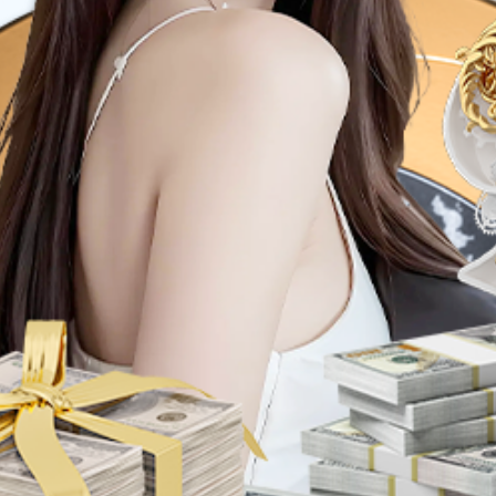
，新援或成“阵眼”
现来看，北京国安在中场环节暴露出的问题十分典型：缺乏一名
塞的节拍器。现有的国内中场球员虽然拼劲十足，但在面对强敌
困境。这正是为何俱乐部管理层将目光投向海外市场。据相关渠
欧洲联赛经验，而那位前西班牙国脚更是被视为解决“中场创造
盟，不仅能提升球队的攻防转换速度，更能在战术层面为国安提
脚的技术优势与适配性
能成为头号热门，与其鲜明的技术特点密不可分。他曾代表西班
，尤其擅长在狭小空间内通过短传配合撕开对手防线。这种“小
球理念不谋而合。更重要的是，在对抗激烈的中超赛场，他的护
尽管其年龄可能不再是巅峰期，但丰富的比赛经验和对比赛节奏
若运作成功，他将与队内的张稀哲等人形成良性竞争与互补，让