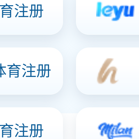
力
.
冕