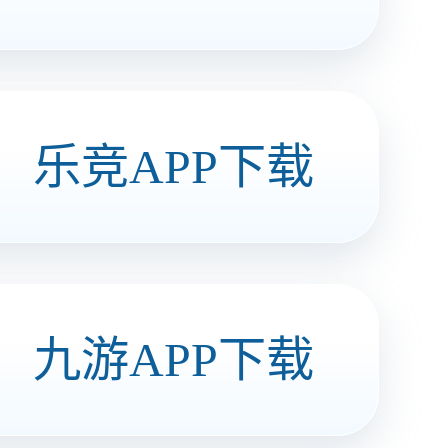
九游下载
华体会官方版网站登录入口
华体会·体育