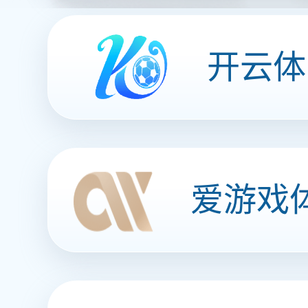
上一篇：
库里三分出手分布技术分析：无限挡…
延伸阅读
1.
安德雷蒂车队加入F1遭现有车队集体反对，
2026-07-28
2.
阿隆索阿斯顿马丁AMR26升级后圈速提升0.4