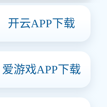
下一篇：
S1mple在IEM科隆小组赛打出1.75