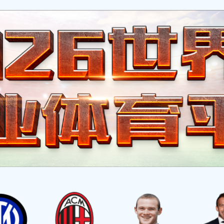
App
关于我们
体育热点
全球体育盛事
门体育项目。
容实时更新
。