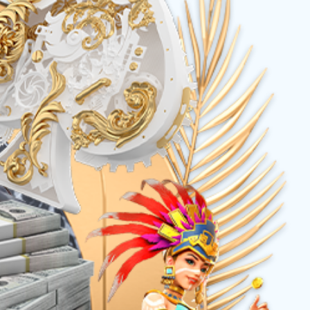
能够在高压逼抢下从容
时，往往陷入与对手缠
道透露，这份名单上的
力贫瘠”这一顽疾的关键
供更多可能性，堪称球
牙国家队出战，脚下技
快灵”的风格与北京国安
球能力和位置感将有效
的掌控，正是目前这支
国安的中场配置从“单