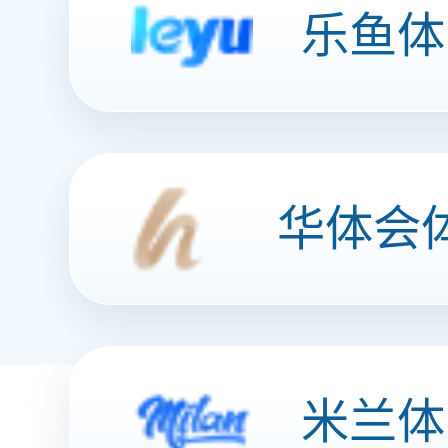
2026-07-18
3.
姜伟泽替补出战轰下28分，吉林男篮替补火
2026-06-01
4.
张雨霏vs舍斯特伦：200米蝶泳2分03秒86快0
2026-07-26
5.
韦神绝地求生15杀最高纪录 vs 17shou 14
2026-07-25
6.
哈斯车队能否在2026年刷新队史最佳年度排
2026-07-21
7.
辽宁男篮三连冠后遭遇阵容老化，下赛季卫
2026-06-06
8.
拜仁今夏已锁定3名后防新援，图赫尔要求至
2026-06-08